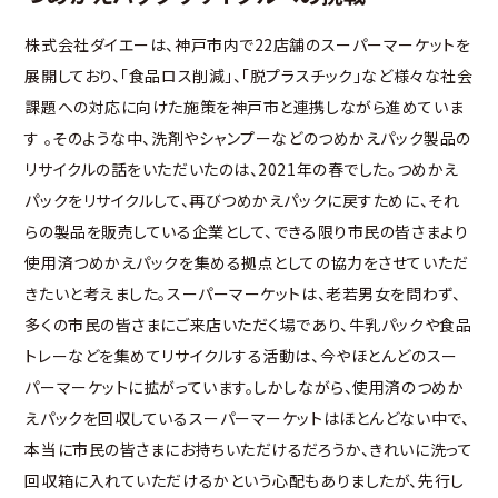
株式会社ダイエーは、神戸市内で22店舗のスーパーマーケットを
展開しており、「食品ロス削減」、「脱プラスチック」など様々な社会
課題への対応に向けた施策を神戸市と連携しながら進めていま
す 。そのような中、洗剤やシャンプーなどのつめかえパック製品の
リサイクルの話をいただいたのは、2021年の春でした。つめかえ
パックをリサイクルして、再びつめかえパックに戻すために、それ
らの製品を販売している企業として、できる限り市民の皆さまより
使用済つめかえパックを集める拠点としての協力をさせていただ
きたいと考えました。スーパーマーケットは、老若男女を問わず、
多くの市民の皆さまにご来店いただく場であり、牛乳パックや食品
トレーなどを集めてリサイクルする活動は、今やほとんどのスー
パーマーケットに拡がっています。しかしながら、使用済のつめか
えパックを回収しているスーパーマーケットはほとんどない中で、
本当に市民の皆さまにお持ちいただけるだろうか、きれいに洗って
回収箱に入れていただけるかという心配もありましたが、先行し