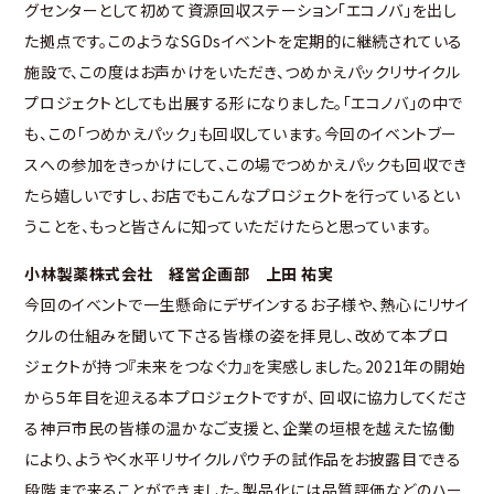
グセンターとして初めて資源回収ステーション「エコノバ」を出し
た拠点です。このようなSGDsイベントを定期的に継続されている
施設で、この度はお声かけをいただき、つめかえパックリサイクル
プロジェクトとしても出展する形になりました。「エコノバ」の中で
も、この「つめかえパック」も回収しています。今回のイベントブー
スへの参加をきっかけにして、この場でつめかえパックも回収でき
たら嬉しいですし、お店でもこんなプロジェクトを行っているとい
うことを、もっと皆さんに知っていただけたらと思っています。
小林製薬株式会社 経営企画部 上田 祐実
今回のイベントで一生懸命にデザインするお子様や、熱心にリサイ
クルの仕組みを聞いて下さる皆様の姿を拝見し、改めて本プロ
ジェクトが持つ『未来をつなぐ力』を実感しました。2021年の開始
から５年目を迎える本プロジェクトですが、 回収に協力してくださ
る神戸市民の皆様の温かなご支援と、企業の垣根を越えた協働
により、ようやく水平リサイクルパウチの試作品をお披露目できる
段階まで来ることができました。製品化には品質評価などのハー